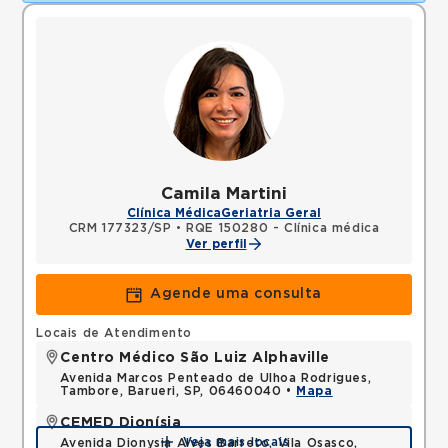
Camila Martini
Clínica Médica
Geriatria Geral
CRM 177323/SP
•
RQE 150280 - Clínica médica
Ver perfil
Agende uma consulta
Locais de Atendimento
Centro Médico São Luiz Alphaville
Avenida Marcos Penteado de Ulhoa Rodrigues,
Tambore, Barueri, SP, 06460040 •
Mapa
CEMED Dionísia
Veja mais locais
Avenida Dionysia Alves Barreto, Vila Osasco,