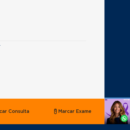
a
Agende
car Consulta
Marcar Exame
por
Whatsapp