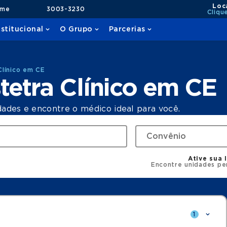
Loc
ame
3003-3230
Cliqu
nstitucional
O Grupo
Parcerias
Clínico em CE
etra Clínico em CE
dades e encontre o médico ideal para você.
Ative sua 
Encontre unidades pe
1