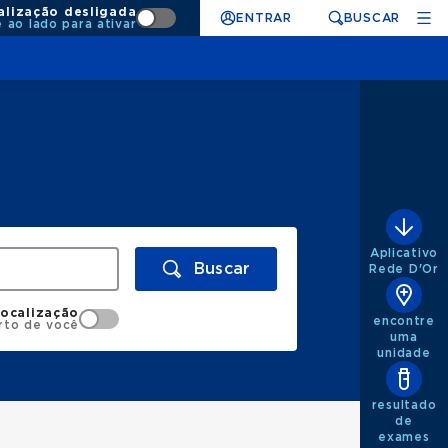
alização desligada
ENTRAR
BUSCAR
e ao lado para ativar
Aplicativo
Buscar
Rede D'Or
localização
encontre
rto de você
uma
unidade
resultado
de
exames