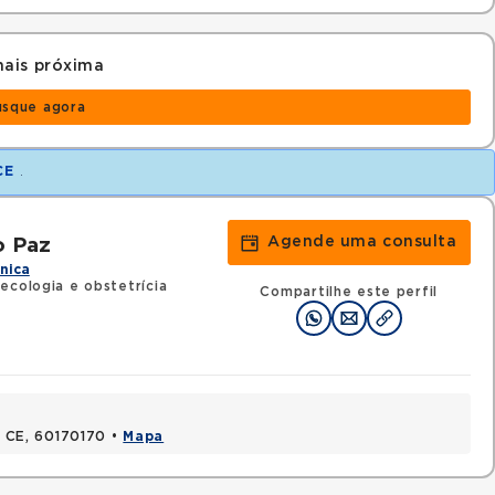
ais próxima
usque agora
CE
.
Agende uma consulta
o Paz
ínica
ecologia e obstetrícia
Compartilhe este perfil
a, CE, 60170170 •
Mapa