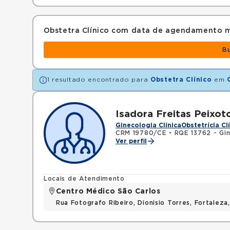
Obstetra Clínico com data de agendamento m
B
1 resultado encontrado para
Obstetra Clínico
em
Isadora Freitas Peixot
Ginecologia Clínica
Obstetrícia Cl
CRM 19780/CE
•
RQE 13762 - Gin
Ver perfil
Locais de Atendimento
Centro Médico São Carlos
Rua Fotografo Ribeiro, Dionisio Torres, Fortalez