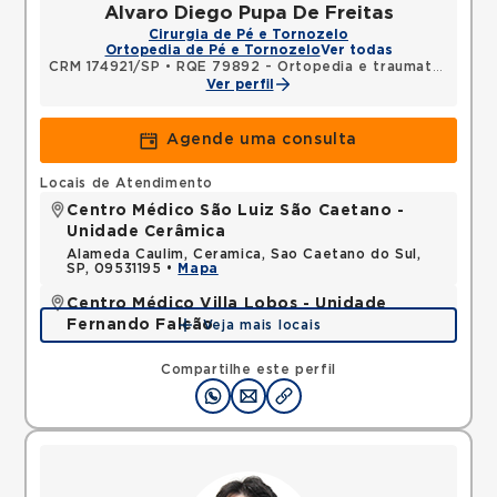
Alvaro Diego Pupa De Freitas
Cirurgia de Pé e Tornozelo
Ortopedia de Pé e Tornozelo
Ver todas
CRM 174921/SP
•
RQE 79892 - Ortopedia e traumatologia
Ver perfil
Agende uma consulta
Locais de Atendimento
Centro Médico São Luiz São Caetano -
Unidade Cerâmica
Alameda Caulim, Ceramica, Sao Caetano do Sul,
SP, 09531195 •
Mapa
Centro Médico Villa Lobos - Unidade
Fernando Falcão
Veja mais locais
Rua Fernando Falcao, Mooca, Sao Paulo, SP,
03180002 •
Mapa
Compartilhe este perfil