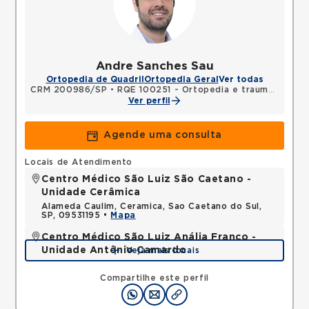
Andre Sanches Sau
Ortopedia de Quadril
Ortopedia Geral
Ver todas
CRM 200986/SP
•
RQE 100251 - Ortopedia e traumatologia
Ver perfil
Agende uma consulta
Locais de Atendimento
Centro Médico São Luiz São Caetano -
Unidade Cerâmica
Alameda Caulim, Ceramica, Sao Caetano do Sul,
SP, 09531195 •
Mapa
Centro Médico São Luiz Anália Franco -
Unidade Antônio Camardo
Veja mais locais
Rua Antonio Camardo, Tatuape, Sao Paulo, SP,
03178200 •
Mapa
Compartilhe este perfil