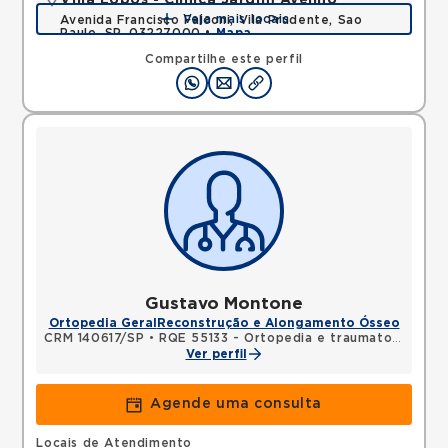
Villa Lobos - Clínica Jardim Avelino
Veja mais locais
Avenida Francisco Falconi, Vila Prudente, Sao
Paulo, SP, 03227000 •
Mapa
Compartilhe este perfil
Gustavo Montone
Ortopedia Geral
Reconstrução e Alongamento Ósseo
CRM 140617/SP
•
RQE 55133 - Ortopedia e traumatologia
Ver perfil
Agende uma consulta
Locais de Atendimento