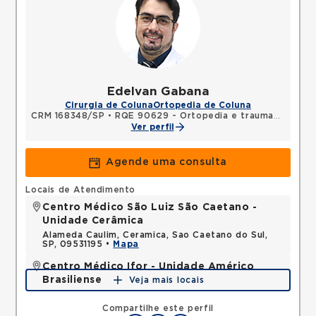
Edelvan Gabana
Cirurgia de Coluna
Ortopedia de Coluna
CRM 168348/SP
•
RQE 90629 - Ortopedia e traumatologia
Ver perfil
Agende uma consulta
Locais de Atendimento
Centro Médico São Luiz São Caetano -
Unidade Cerâmica
Alameda Caulim, Ceramica, Sao Caetano do Sul,
SP, 09531195 •
Mapa
Centro Médico Ifor - Unidade Américo
Brasiliense
Veja mais locais
Rua Americo Brasiliense, Centro, Sao Bernardo do
Campo, SP, 09715021 •
Mapa
Compartilhe este perfil