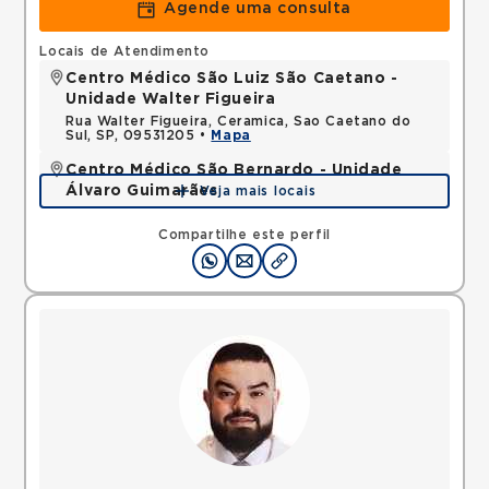
Agende uma consulta
Locais de Atendimento
Centro Médico São Luiz São Caetano -
Unidade Walter Figueira
Rua Walter Figueira, Ceramica, Sao Caetano do
Sul, SP, 09531205 •
Mapa
Centro Médico São Bernardo - Unidade
Álvaro Guimarães
Veja mais locais
Avenida Alvaro Guimaraes, Assuncao, Sao Bernardo
do Campo, SP, 09810010 •
Mapa
Compartilhe este perfil