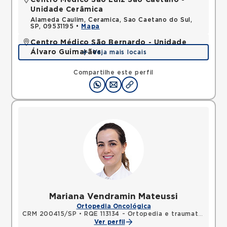
Centro Médico São Luiz São Caetano -
Unidade Cerâmica
Alameda Caulim, Ceramica, Sao Caetano do Sul,
SP, 09531195 •
Mapa
Centro Médico São Bernardo - Unidade
Álvaro Guimarães
Veja mais locais
Avenida Alvaro Guimaraes, Assuncao, Sao Bernardo
do Campo, SP, 09810010 •
Mapa
Compartilhe este perfil
Mariana Vendramin Mateussi
Ortopedia Oncológica
CRM 200415/SP
•
RQE 113134 - Ortopedia e traumatologia
Ver perfil