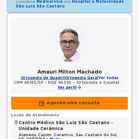
convênio
Mediservice
em
Hospital e Maternidade
São Luiz São Caetano
.
Amauri Milton Machado
Ortopedia de Quadril
Ortopedia Geral
Ver todas
CRM 46185/SP
•
RQE 46530 - Ortopedia e traumatologia
Ver perfil
Agende uma consulta
Locais de Atendimento
Centro Médico São Luiz São Caetano -
Unidade Cerâmica
Alameda Caulim, Ceramica, Sao Caetano do Sul,