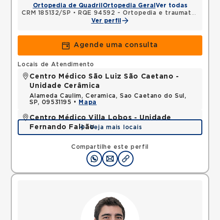
Ortopedia de Quadril
Ortopedia Geral
Ver todas
CRM 185132/SP
•
RQE 94592 - Ortopedia e traumatologia
Ver perfil
Agende uma consulta
Locais de Atendimento
Centro Médico São Luiz São Caetano -
Unidade Cerâmica
Alameda Caulim, Ceramica, Sao Caetano do Sul,
SP, 09531195 •
Mapa
Centro Médico Villa Lobos - Unidade
Fernando Falcão
Veja mais locais
Rua Fernando Falcao, Mooca, Sao Paulo, SP,
03180002 •
Mapa
Compartilhe este perfil