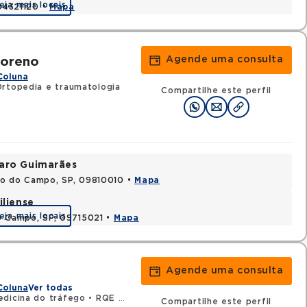
eja mais locais
 04321120 •
Mapa
Agende uma consulta
Moreno
Coluna
Ortopedia e traumatologia
Compartilhe este perfil
varo Guimarães
do do Campo, SP, 09810010 •
Mapa
iliense
eja mais locais
o Campo, SP, 09715021 •
Mapa
Agende uma consulta
Coluna
Ver todas
dicina do tráfego
•
RQE 37238 - Ortopedia e traumatologia
Compartilhe este perfil