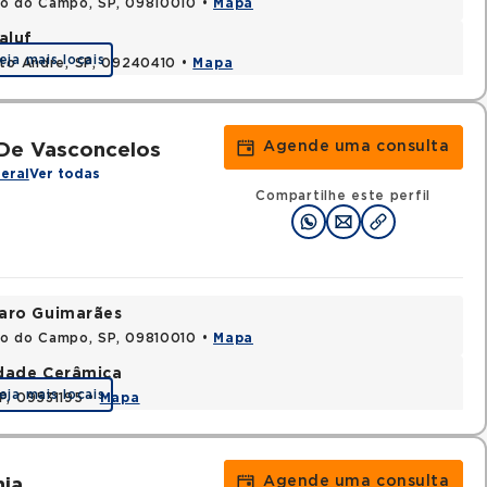
do do Campo, SP, 09810010 •
Mapa
aluf
eja mais locais
nto Andre, SP, 09240410 •
Mapa
Agende uma consulta
De Vasconcelos
eral
Ver todas
Compartilhe este perfil
varo Guimarães
do do Campo, SP, 09810010 •
Mapa
idade Cerâmica
eja mais locais
P, 09531195 •
Mapa
Agende uma consulta
ia