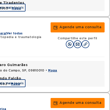
e Tiradentes
eja mais locais
30560 •
Mapa
Agende uma consulta
z
eral
Ver todas
topedia e traumatologia
Compartilhe este perfil
varo Guimarães
do do Campo, SP, 09810010 •
Mapa
ando Falcão
eja mais locais
80002 •
Mapa
Agende uma consulta
rica