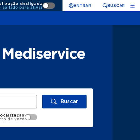
alização desligada
ENTRAR
BUSCAR
e ao lado para ativar
 Mediservice
Buscar
localização
rto de você