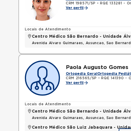
CRM 198571/SP
•
RQE 133281 - O
Ver perfil
Locais de Atendimento
Centro Médico São Bernardo - Unidade Ál
Avenida Alvaro Guimaraes, Assuncao, Sao Bernar
Paola Augusto Gomes
Ortopedia Geral
Ortopedia Pediát
CRM 216565/SP
•
RQE 141390 - 
Ver perfil
Locais de Atendimento
Centro Médico São Bernardo - Unidade Ál
Avenida Alvaro Guimaraes, Assuncao, Sao Bernar
Centro Médico São Luiz Jabaquara - Unid