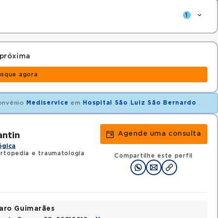
1
 próxima
usque agora
onvênio
Mediservice
em
Hospital São Luiz São Bernardo
.
Agende uma consulta
antin
ógica
rtopedia e traumatologia
Compartilhe este perfil
varo Guimarães