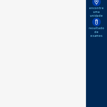
encontre
uma
unidade
resultado
de
exames