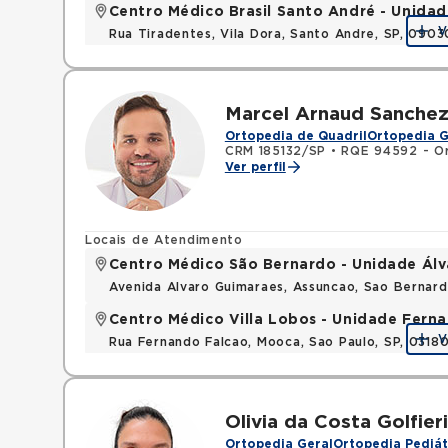
Centro Médico Brasil Santo André - Unidad
V
Rua Tiradentes, Vila Dora, Santo Andre, SP, 090
Marcel Arnaud Sanche
Ortopedia de Quadril
Ortopedia G
CRM 185132/SP
•
RQE 94592 - Or
Ver perfil
Locais de Atendimento
Centro Médico São Bernardo - Unidade Ál
Avenida Alvaro Guimaraes, Assuncao, Sao Bernar
Centro Médico Villa Lobos - Unidade Fern
V
Rua Fernando Falcao, Mooca, Sao Paulo, SP, 031
Olivia da Costa Golfieri
Ortopedia Geral
Ortopedia Pediát