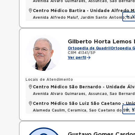
Avenida Alvaro Guimaraes, Assuncao, Sao Bernar
Centro Médico Bartira - Unidade Alfredo M
V
Avenida Alfredo Maluf, Jardim Santo Antonio, Sa
Gilberto Horta Lemos 
Ortopedia de Quadril
Ortopedia G
CRM 41341/SP
Ver perfil
Locais de Atendimento
Centro Médico São Bernardo - Unidade Ál
Avenida Alvaro Guimaraes, Assuncao, Sao Bernar
Centro Médico São Luiz São Caetano - Un
V
Alameda Caulim, Ceramica, Sao Caetano do Sul, S
Gustavo Gomes Cardon