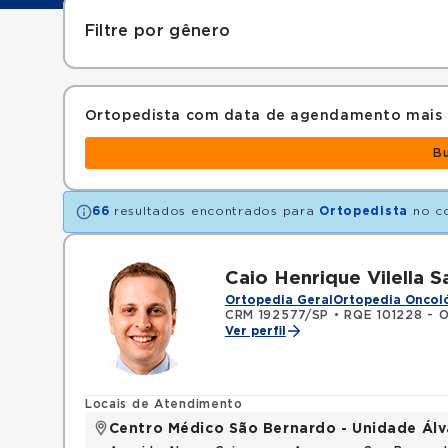
Filtre por gênero
Ortopedista com data de agendamento mais
B
66
resultados encontrados para
Ortopedista
no c
Caio Henrique Vilella S
Ortopedia Geral
Ortopedia Oncol
CRM 192577/SP
•
RQE 101228 - O
Ver perfil
Locais de Atendimento
Centro Médico São Bernardo - Unidade Ál