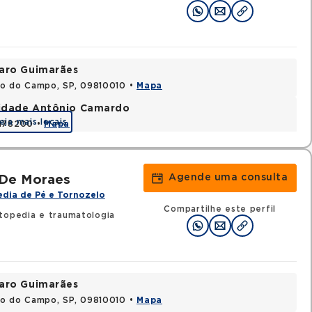
varo Guimarães
do do Campo, SP, 09810010 •
Mapa
nidade Antônio Camardo
eja mais locais
3178200 •
Mapa
Agende uma consulta
 De Moraes
dia de Pé e Tornozelo
Compartilhe este perfil
topedia e traumatologia
varo Guimarães
do do Campo, SP, 09810010 •
Mapa