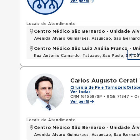
Ver perfil
Locais de Atendimento
Centro Médico São Bernardo - Unidade Ál
Avenida Alvaro Guimaraes, Assuncao, Sao Bernar
Centro Médico São Luiz Anália Franco - U
V
Rua Antonio Camardo, Tatuape, Sao Paulo, SP, 0
Carlos Augusto Cerati
Cirurgia de Pé e Tornozelo
Ortope
Ver todas
CRM 161558/SP
•
RQE 71347 - Or
Ver perfil
Locais de Atendimento
Centro Médico São Bernardo - Unidade Ál
Avenida Alvaro Guimaraes, Assuncao, Sao Bernar