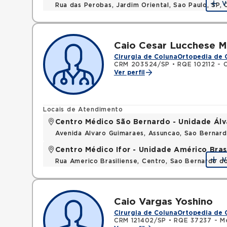
V
Rua das Perobas, Jardim Oriental, Sao Paulo, SP,
Caio Cesar Lucchese 
Cirurgia de Coluna
Ortopedia de 
CRM 203524/SP
•
RQE 102112 - 
Ver perfil
Locais de Atendimento
Centro Médico São Bernardo - Unidade Ál
Avenida Alvaro Guimaraes, Assuncao, Sao Bernar
Centro Médico Ifor - Unidade Américo Bras
V
Rua Americo Brasiliense, Centro, Sao Bernardo d
Caio Vargas Yoshino
Cirurgia de Coluna
Ortopedia de 
CRM 121402/SP
•
RQE 37237 - Me