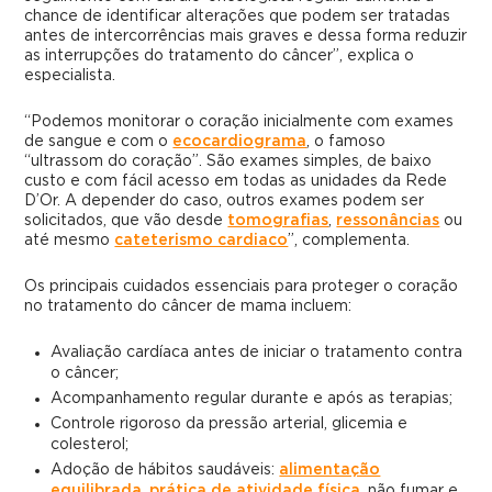
chance de identificar alterações que podem ser tratadas
antes de intercorrências mais graves e dessa forma reduzir
as interrupções do tratamento do câncer”, explica o
especialista.
“Podemos monitorar o coração inicialmente com exames
de sangue e com o
ecocardiograma
, o famoso
“ultrassom do coração”. São exames simples, de baixo
custo e com fácil acesso em todas as unidades da Rede
D’Or. A depender do caso, outros exames podem ser
solicitados, que vão desde
tomografias
,
ressonâncias
ou
até mesmo
cateterismo cardiaco
”, complementa.
Os principais cuidados essenciais para proteger o coração
no tratamento do câncer de mama incluem:
Avaliação cardíaca antes de iniciar o tratamento contra
o câncer;
Acompanhamento regular durante e após as terapias;
Controle rigoroso da pressão arterial, glicemia e
colesterol;
Adoção de hábitos saudáveis:
alimentação
equilibrada
,
prática de atividade física
, não fumar e