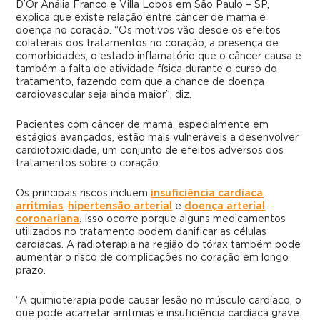
D’Or Anália Franco e Villa Lobos em São Paulo – SP,
explica que existe relação entre câncer de mama e
doença no coração. “Os motivos vão desde os efeitos
colaterais dos tratamentos no coração, a presença de
comorbidades, o estado inflamatório que o câncer causa e
também a falta de atividade física durante o curso do
tratamento, fazendo com que a chance de doença
cardiovascular seja ainda maior”, diz.
Pacientes com câncer de mama, especialmente em
estágios avançados, estão mais vulneráveis a desenvolver
cardiotoxicidade, um conjunto de efeitos adversos dos
tratamentos sobre o coração.
Os principais riscos incluem
insuficiência cardíaca
,
arritmias
,
hipertensão arterial
e
doença arterial
coronariana
. Isso ocorre porque alguns medicamentos
utilizados no tratamento podem danificar as células
cardíacas. A radioterapia na região do tórax também pode
aumentar o risco de complicações no coração em longo
prazo.
“A quimioterapia pode causar lesão no músculo cardíaco, o
que pode acarretar arritmias e insuficiência cardíaca grave.