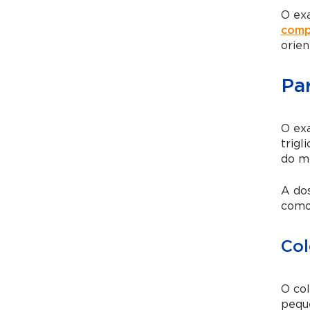
O ex
comp
orien
Pa
O ex
trigl
do me
A dos
como
Col
O col
peque