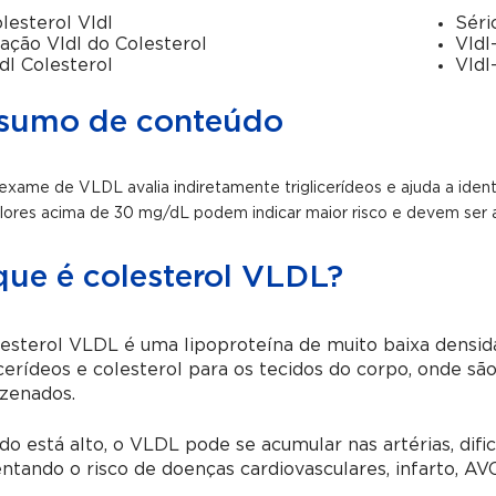
lesterol Vldl
Séri
ação Vldl do Colesterol
Vldl
dl Colesterol
Vldl
sumo de conteúdo
exame de VLDL avalia indiretamente triglicerídeos e ajuda a identi
lores acima de 30 mg/dL podem indicar maior risco e devem ser 
que é colesterol VLDL?
esterol VLDL é uma lipoproteína de muito baixa densid
icerídeos e colesterol para os tecidos do corpo, onde s
zenados.
o está alto, o VLDL pode se acumular nas artérias, dif
tando o risco de doenças cardiovasculares, infarto, AV