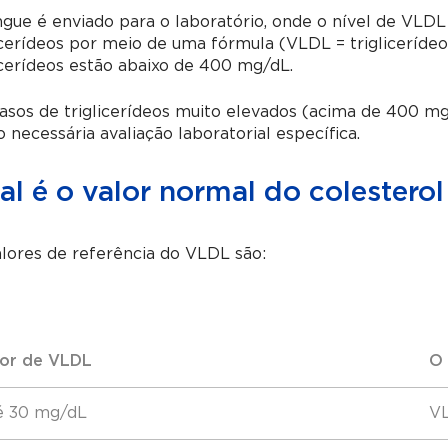
gue é enviado para o laboratório, onde o nível de VLDL
icerídeos por meio de uma fórmula (VLDL = trigliceríde
icerídeos estão abaixo de 400 mg/dL.
sos de triglicerídeos muito elevados (acima de 400 mg/
 necessária avaliação laboratorial específica.
al é o valor normal do colestero
lores de referência do VLDL são:
lor de VLDL
O 
é 30 mg/dL
V