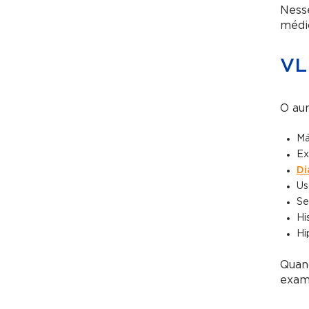
Nesse
médic
VL
O aum
Má
Ex
Di
Us
Se
Hi
Hi
Quand
exam