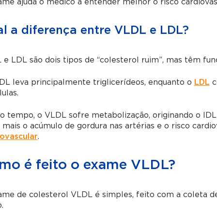
me ajuda o médico a entender melhor o risco cardiovasc
l a diferença entre VLDL e LDL?
e LDL são dois tipos de “colesterol ruim”, mas têm fun
L leva principalmente triglicerídeos, enquanto o
LDL
c
lulas.
o tempo, o VLDL sofre metabolização, originando o ID
 mais o acúmulo de gordura nas artérias e o risco cardi
iovascular
.
mo é feito o exame VLDL?
ame de colesterol VLDL é simples, feito com a coleta 
.