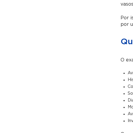
vasos
Por i
por 
Qu
O exa
Av
Hi
Co
So
Di
Mo
Av
In