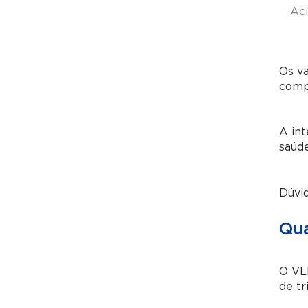
Ac
Os va
compa
A int
saúde
Dúvi
Qua
O VL
de tr