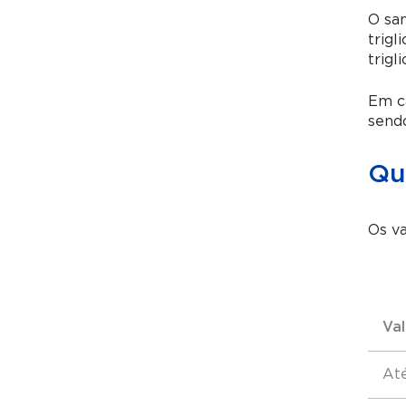
O san
trigl
trigl
Em ca
sendo
Qu
Os va
Va
At