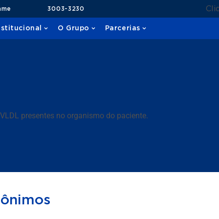
Cli
ame
3003-3230
nstitucional
O Grupo
Parcerias
ol VLDL presentes no organismo do paciente.
nônimos