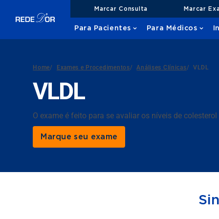
Marcar Consulta
Marcar Ex
Para Pacientes
Para Médicos
I
Home
/
Exames e Procedimentos
/
Análises Clínicas
/
VLDL
VLDL
O exame é feito para se avaliar os níveis de colester
Marque seu exame
Si