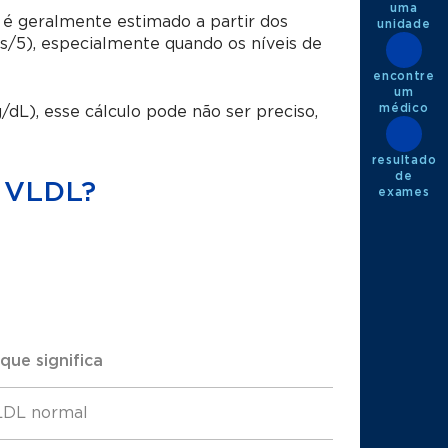
uma
 é geralmente estimado a partir dos
unidade
os/5), especialmente quando os níveis de
encontre
um
médico
dL), esse cálculo pode não ser preciso,
resultado
de
l VLDL?
exames
que significa
LDL normal