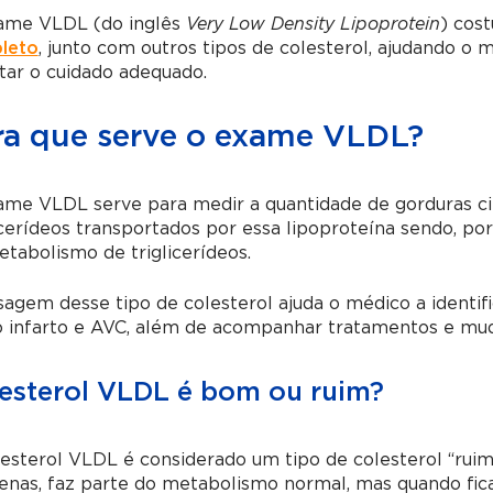
ame VLDL (do inglês
Very Low Density Lipoprotein
) cos
leto
, junto com outros tipos de colesterol, ajudando o m
tar o cuidado adequado.
ra que serve o exame VLDL?
ame VLDL serve para medir a quantidade de gorduras ci
icerídeos transportados por essa lipoproteína sendo, po
tabolismo de triglicerídeos.
agem desse tipo de colesterol ajuda o médico a identifi
 infarto e AVC, além de acompanhar tratamentos e muda
esterol VLDL é bom ou ruim?
esterol VLDL é considerado um tipo de colesterol “rui
nas, faz parte do metabolismo normal, mas quando fica