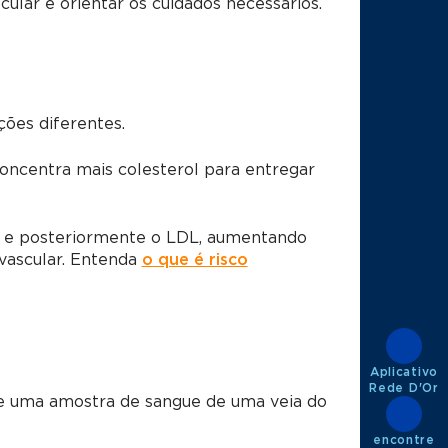
ular e orientar os cuidados necessários.
ções diferentes.
oncentra mais colesterol para entregar
L e posteriormente o LDL, aumentando
ovascular. Entenda
o que é risco
Aplicativo
Rede D'Or
de uma amostra de sangue de uma veia do
encontre