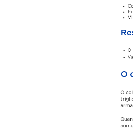
Co
Fr
Vl
Re
O 
Va
O 
O col
trigl
arma
Quand
aumen