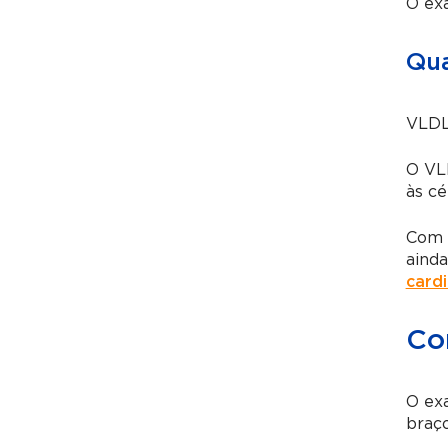
O exa
Qua
VLDL 
O VLD
às cé
Com 
ainda
card
Co
O ex
braço