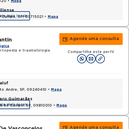
0320 •
Mapa
iliense
eja mais locais
o Campo, SP, 09715021 •
Mapa
Agende uma consulta
antin
ógica
rtopedia e traumatologia
Compartilhe este perfil
aluf
nto Andre, SP, 09240410 •
Mapa
varo Guimarães
eja mais locais
do do Campo, SP, 09810010 •
Mapa
Agende uma consulta
De Vasconcelos