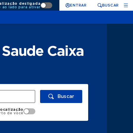
alização desligada
ENTRAR
BUSCAR
e ao lado para ativar
 Saude Caixa
Buscar
localização
rto de você