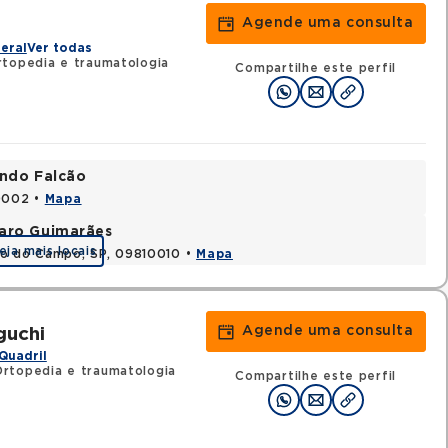
Agende uma consulta
z
eral
Ver todas
topedia e traumatologia
Compartilhe este perfil
ando Falcão
80002 •
Mapa
varo Guimarães
eja mais locais
do do Campo, SP, 09810010 •
Mapa
Agende uma consulta
guchi
Quadril
rtopedia e traumatologia
Compartilhe este perfil