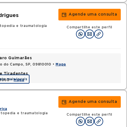
Agende uma consulta
drigues
topedia e traumatologia
Compartilhe este perfil
varo Guimarães
do do Campo, SP, 09810010 •
Mapa
e Tiradentes
eja mais locais
30560 •
Mapa
Agende uma consulta
rica
rtopedia e traumatologia
Compartilhe este perfil