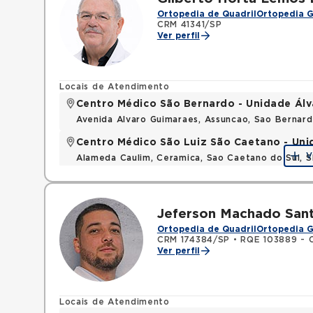
Ortopedia de Quadril
Ortopedia G
CRM 41341/SP
Ver perfil
Locais de Atendimento
Centro Médico São Bernardo - Unidade Ál
Avenida Alvaro Guimaraes, Assuncao, Sao Bernar
Centro Médico São Luiz São Caetano - Un
V
Alameda Caulim, Ceramica, Sao Caetano do Sul, S
Jeferson Machado San
Ortopedia de Quadril
Ortopedia G
CRM 174384/SP
•
RQE 103889 - O
Ver perfil
Locais de Atendimento