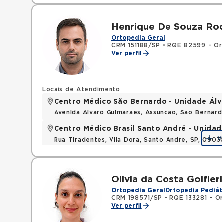
Henrique De Souza Ro
Ortopedia Geral
CRM 151188/SP
•
RQE 82599 - Or
Ver perfil
Locais de Atendimento
Centro Médico São Bernardo - Unidade Ál
Avenida Alvaro Guimaraes, Assuncao, Sao Bernar
Centro Médico Brasil Santo André - Unidad
V
Rua Tiradentes, Vila Dora, Santo Andre, SP, 090
Olivia da Costa Golfieri
Ortopedia Geral
Ortopedia Pediát
CRM 198571/SP
•
RQE 133281 - O
Ver perfil