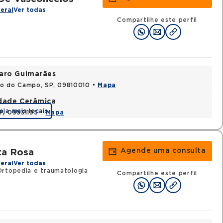
eral
Ver todas
Compartilhe este perfil
varo Guimarães
do do Campo, SP, 09810010 •
Mapa
idade Cerâmica
eja mais locais
P, 09531195 •
Mapa
Agende uma consulta
ta Rosa
eral
Ver todas
rtopedia e traumatologia
Compartilhe este perfil