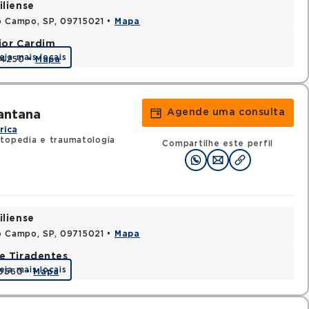
iliense
o Campo, SP, 09715021 •
Mapa
jor Cardim
eja mais locais
424250 •
Mapa
Agende uma consulta
Santana
rica
topedia e traumatologia
Compartilhe este perfil
iliense
o Campo, SP, 09715021 •
Mapa
e Tiradentes
eja mais locais
30560 •
Mapa