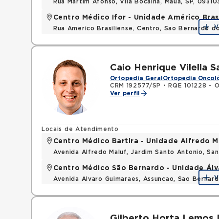
Rua Martim Afonso, Vila Bocaina, Maua, SP, 0931
Centro Médico Ifor - Unidade Américo Bras
V
Rua Americo Brasiliense, Centro, Sao Bernardo d
Caio Henrique Vilella S
Ortopedia Geral
Ortopedia Oncol
CRM 192577/SP
•
RQE 101228 - O
Ver perfil
Locais de Atendimento
Centro Médico Bartira - Unidade Alfredo M
Avenida Alfredo Maluf, Jardim Santo Antonio, Sa
Centro Médico São Bernardo - Unidade Ál
V
Avenida Alvaro Guimaraes, Assuncao, Sao Bernar
Gilberto Horta Lemos 