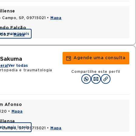
iliense
o Campo, SP, 09715021 •
Mapa
ando Falcão
eja mais locais
80002 •
Mapa
Agende uma consulta
a Sakuma
eral
Ver todas
rtopedia e traumatologia
Compartilhe este perfil
im Afonso
0320 •
Mapa
iliense
eja mais locais
o Campo, SP, 09715021 •
Mapa