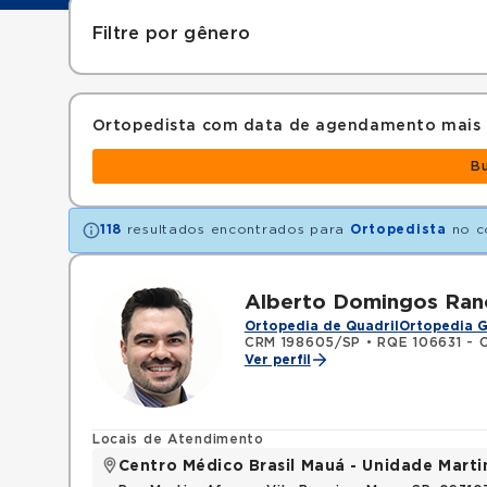
Filtre por gênero
Ortopedista com data de agendamento mais
B
118
resultados encontrados para
Ortopedista
no c
Alberto Domingos Ranc
Ortopedia de Quadril
Ortopedia G
CRM 198605/SP
•
RQE 106631 - 
Ver perfil
Locais de Atendimento
Centro Médico Brasil Mauá - Unidade Mart