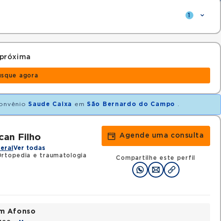
1
 próxima
usque agora
onvênio
Saude Caixa
em
São Bernardo do Campo
.
Agende uma consulta
an Filho
eral
Ver todas
Ortopedia e traumatologia
Compartilhe este perfil
im Afonso