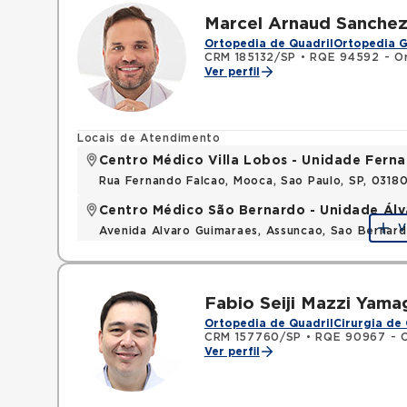
Marcel Arnaud Sanche
Ortopedia de Quadril
Ortopedia G
CRM 185132/SP
•
RQE 94592 - Or
Ver perfil
Locais de Atendimento
Centro Médico Villa Lobos - Unidade Fern
Rua Fernando Falcao, Mooca, Sao Paulo, SP, 031
Centro Médico São Bernardo - Unidade Ál
V
Avenida Alvaro Guimaraes, Assuncao, Sao Bernar
Fabio Seiji Mazzi Yama
Ortopedia de Quadril
Cirurgia de 
CRM 157760/SP
•
RQE 90967 - O
Ver perfil