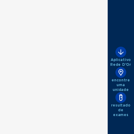
Aplicativo
Rede D'Or
encontre
uma
unidade
resultado
de
exames