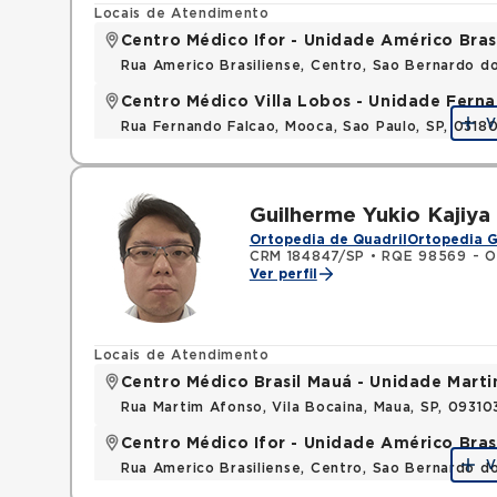
Locais de Atendimento
Centro Médico Ifor - Unidade Américo Bras
Rua Americo Brasiliense, Centro, Sao Bernardo d
Centro Médico Villa Lobos - Unidade Fern
V
Rua Fernando Falcao, Mooca, Sao Paulo, SP, 031
Guilherme Yukio Kajiy
Ortopedia de Quadril
Ortopedia G
CRM 184847/SP
•
RQE 98569 - O
Ver perfil
Locais de Atendimento
Centro Médico Brasil Mauá - Unidade Mart
Rua Martim Afonso, Vila Bocaina, Maua, SP, 0931
Centro Médico Ifor - Unidade Américo Bras
V
Rua Americo Brasiliense, Centro, Sao Bernardo d