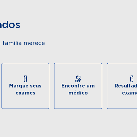
ados
 família merece
Marque seus
Encontre um
Resulta
exames
médico
exam