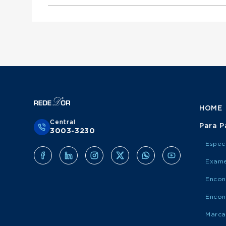
Otorrinolaringologista atende Mediservice
Urologista atende Porto Saúde
Ginecologista atende Mediservice
Obstetra atende Porto Saúde
Clínico Geral atende Grupo Amil
Cirurgião Do Aparelho Digestivo atende Medis
Cirurgião Geral atende Porto Saúde
Ortopedista atende Grupo Amil
Otorrinolaringologista atende Porto Saúde
Urologista atende Grupo Amil
Ginecologista atende Porto Saúde
Obstetra atende Grupo Amil
Cirurgião Do Aparelho Digestivo atende Port
Cirurgião Geral atende Grupo Amil
Otorrinolaringologista atende Grupo Amil
Ginecologista atende Grupo Amil
Cirurgião Do Aparelho Digestivo atende Grup
HOME
Central
Para P
3003-3230
Espec
Exame
Encon
Encon
Marca