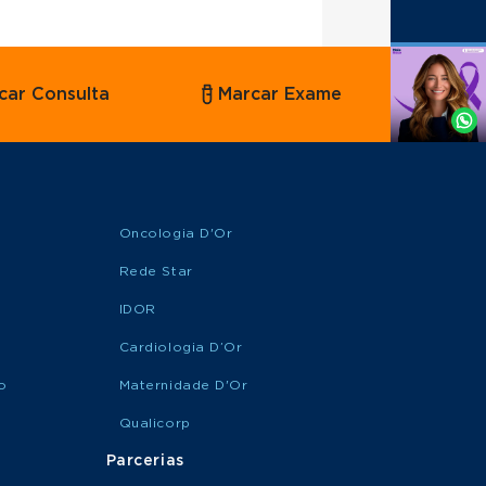
Agende
car Consulta
Marcar Exame
por
Whatsapp
Oncologia D'Or
Rede Star
IDOR
Cardiologia D’Or
o
Maternidade D'Or
Qualicorp
Parcerias