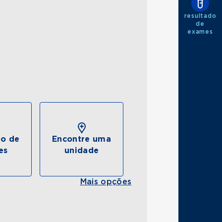
resultado
de
exames
do de
Encontre uma
es
unidade
Mais opções