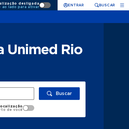
alização desligada
ENTRAR
BUSCAR
e ao lado para ativar
a Unimed Rio
Buscar
localização
rto de você