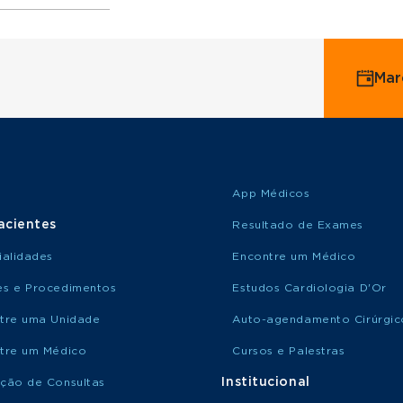
ervice
Mar
o Saúde
o Amil
App Médicos
acientes
Resultado de Exames
ialidades
Encontre um Médico
s e Procedimentos
Estudos Cardiologia D'Or
tre uma Unidade
Auto-agendamento Cirúrgic
tre um Médico
Cursos e Palestras
Institucional
ção de Consultas