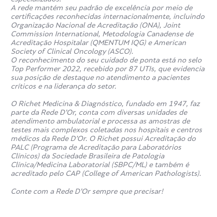
A rede mantém seu padrão de excelência por meio de
O exame é específico para identificar infecções pelo vírus
certificações reconhecidas internacionalmente, incluindo
da herpes simples nos tipos 1 e 2. No entanto, também
Organização Nacional de Acreditação (ONA), Joint
pode ser útil no diagnóstico diferencial de condições com
Commission International, Metodologia Canadense de
manifestações semelhantes, como a Doença de Behçet.
Acreditação Hospitalar (QMENTUM IQG) e American
Society of Clinical Oncology (ASCO).
O reconhecimento do seu cuidado de ponta está no selo
Qual é o valor de referência do
Top Performer 2022, recebido por 87 UTIs, que evidencia
sua posição de destaque no atendimento a pacientes
exame de Herpes Simplex Tipos 1
críticos e na liderança do setor.
e 2 - IgM?
O Richet Medicina & Diagnóstico, fundado em 1947, faz
parte da Rede D’Or, conta com diversas unidades de
atendimento ambulatorial e processa as amostras de
Os valores de referência podem variar de acordo com o
testes mais complexos coletadas nos hospitais e centros
laboratório, mas, em geral, a interpretação dos resultados
médicos da Rede D’Or. O Richet possui Acreditação do
é feita da seguinte forma:
PALC (Programa de Acreditação para Laboratórios
Clínicos) da Sociedade Brasileira de Patologia
Negativo (menor que 0,9 UI/mL): ausência de infecção
Clínica/Medicina Laboratorial (SBPC/ML) e também é
recente;
acreditado pelo CAP (College of American Pathologists).
Positivo (superior a 1,1 UI/mL): presença de infecção
ativa;
Conte com a Rede D’Or sempre que precisar!
Indeterminado (entre 0,9 e 1,1 UI/mL): pode ser
necessário repetir o exame.