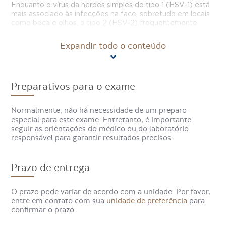
Enquanto o vírus da herpes simples do tipo 1 (HSV-1) está
mais associado às infecções na face, sobretudo em locais
como boca e olhos, o tipo 2 (HSV-2) frequentemente
causa lesões nas regiões genitais.
Expandir todo o conteúdo
Para que serve o exame de
Herpes Simplex Tipos 1 e 2 IgM?
Preparativos para o exame
Esta pesquisa é solicitada para identificar infecções
Normalmente, não há necessidade de um preparo
recentes pelo HSV-1 e HSV-2, patógenos causadores da
especial para este exame. Entretanto, é importante
herpes simples. Além dos testes laboratoriais, para
seguir as orientações do médico ou do laboratório
diagnosticar a doença, o médico avalia o histórico e as
responsável para garantir resultados precisos.
lesões do paciente.
Como é feito o exame de Herpes
Prazo de entrega
Simplex Tipos 1 e 2 - IgM?
O prazo pode variar de acordo com a unidade. Por favor,
entre em contato com sua
unidade de preferência
para
confirmar o prazo.
O exame é realizado por meio de uma coleta de sangue
simples, geralmente retirada de uma veia do braço. O