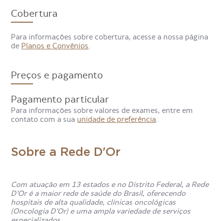
material é analisado em laboratório para detectar a
Cobertura
presença de anticorpos do tipo imunoglobulina M (IgM)
contra o HSV.
Para informações sobre cobertura, acesse a nossa página
de
Planos e Convênios
.
Quando o exame de Herpes
Simplex Tipos 1 e 2 - IgM é
Preços e pagamento
solicitado?
Pagamento particular
Os médicos podem solicitá-lo quando há suspeita de
Para informações sobre valores de exames, entre em
infecção recente pelo vírus da herpes simples,
contato com a sua
unidade de preferência
.
principalmente em pacientes com bolhas na pele que se
rompem e formam feridas. Antes da formação de lesões,
pode haver coceira, formigamento e ardência no local,
Sobre a Rede D'Or
além de febre e mal-estar.
Quais doenças o exame de
Com atuação em 13 estados e no Distrito Federal, a Rede
Herpes Simplex Tipos 1 e 2 - IgM
D’Or é a maior rede de saúde do Brasil, oferecendo
hospitais de alta qualidade, clínicas oncológicas
pode diagnosticar?
(Oncologia D’Or) e uma ampla variedade de serviços
especializados.